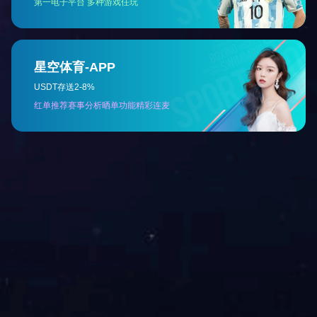
案例4
案例3
案例3
上一页
1
下一页
九游体育(中国)官方网站-九游 sports
解决方案
弱电系统建设及智能化系统
信息安全整体解决方案
安全云解
决方案
安全无线网络建设方案
智能化机房建设及动环监测
分
支组网及移动办公
智能化组网解决方案
新闻资讯
九游体育(中国)官方网站
行业新闻
工程案例
国内案例
国外案例
关于我们
公司简介
九游体育(中国)官方网站
荣誉资质
发展历程
合作品