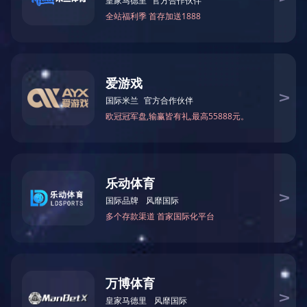
工程案例
进一步了解

国内案例
国外案例
关于我们

关于我们
进一步了解

公司简介
九游体育(中国)官方网站
荣誉资质
发展历程