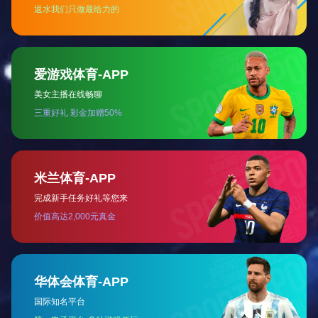

弱电系统建设及智能化系统
分类：
解决方案
发布时间：
2022-07-29 15:49:25
访问量：
0
概要:
概要:
详情