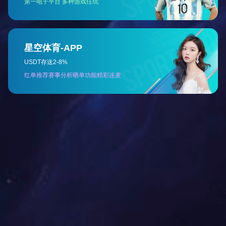
综合布线系统是智能化办公室建设数字化信息系统基础设施，
是将所有语音、数据等系统进行统一的规划设计的结构化布线
系统，为办公提供信息化、智能化的物质介质，支持将来语
音、数据、图文、多媒体等综合应用。
对于现代化的大楼来说，采用了一系列高质量的标准材料，以