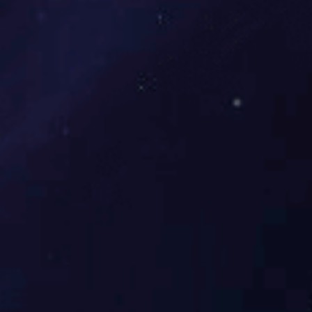
模块化的组合方式，把语音、数据、图像和部分控制信号系统
用统一的传输媒介进行综合，经过统一的规划设计，将现代建
筑的三大子系统有机地连接起来，为现代建筑的系统集成提供
了物理介质。结构化布线系统的成功与否直接关系到现代化的
大楼的成败，选择一套高品质的综合布线系统是至关重要的。