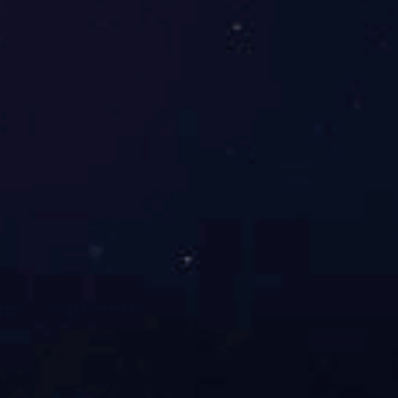
国内工程设计的综合布线系统，采用开放标准和模块化结构，
一般应用于计算机系统和通讯系统中。在工业厂区的综合布线
系统，由于厂区范围广，距离远，为了实现 数据与语音的传
输，主干一般采用光缆传输，语音一般采用大对数字电缆传
输，需根据现场进行设计。
采用综合布线系统，用户能根据实际需要或办公环境的改变，
灵活方便地实现线路的变更和重组，调整构建所需的网络模
式，充分满足用户业务发展的需要；模块化的系统设计提供良