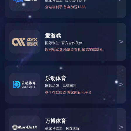
工程案例
进一步了解

国内案例
国外案例
关于我们

关于我们
进一步了解

公司简介
九游体育(中国)官方网站
荣誉资质
发展历程