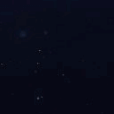
决方案
安全无线网络建设方案
智能化机房建设及动环监测
分
支组网及移动办公
智能化组网解决方案
新闻资讯
九游体育(中国)官方网站
行业新闻
工程案例
国内案例
国外案例
关于我们
公司简介
九游体育(中国)官方网站
荣誉资质
发展历程
合作品
牌
联系我们
九游体育(中国)官方网站-九游 sports
服务热线：
020-87566596
地址：
广州市萝岗区科学城科学大道绿地中央广场E栋2716室